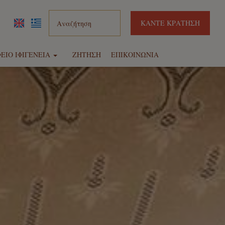
ΚΆΝΤΕ ΚΡΆΤΗΣΗ
ΕΊΟ ΙΦΙΓΈΝΕΙΑ
ΖΉΤΗΣΗ
ΕΠΙΚΟΙΝΩΝΊΑ
χεία
αυτοκινήτων
center
ρουαζιέρες
μές