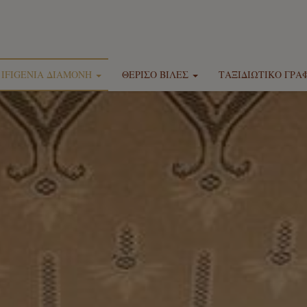
IFIGENIA ΔΙΑΜΟΝΉ
ΘΈΡΙΣΟ ΒΊΛΕΣ
ΤΑΞΙΔΙΩΤΙΚΌ ΓΡΑΦ
Τοποθεσία
Τοποθεσία
Ξενοδο
a Δωμάτια, Μεζονέτες & Σουίτες
Theriso Luxury Villa Mihalis by Ifigenia
Ενοικιάσεις 
Ifigenia by Captain Michalis
Theriso Luxury Villa Smaragdi by Ifigenia
Diving 
Παροχές
Theriso Luxury Villa Marios by Ifigenia
Ημερήσιες κ
Φωτογραφίες
Εκδρο