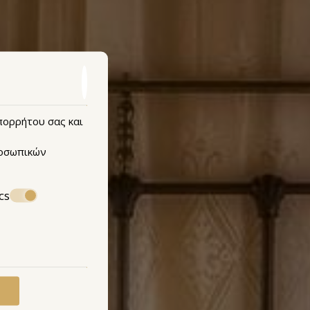
απορρήτου σας και
οσωπικών
cs