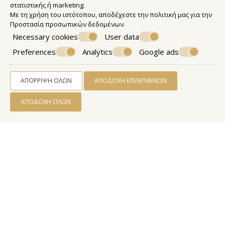
στατιστικής ή marketing.
Με τη χρήση του ιστότοπου, αποδέχεστε την πολιτική μας για την
Προστασία προσωπικών δεδομένων
.
Necessary cookies
User data
ΤΡΊΚΛΙΝΟ ΔΩΜΆΤΙΟ
Preferences
Analytics
Google ads
48 m²
3 άτομα
1 διπλό κρεβάτι & 1 μονό κρεβάτι
ΠΕΡΙΣΣΌΤΕΡΑ
ΚΆΝΤΕ ΚΡΆΤΗΣΗ
ΑΠΌΡΡΙΨΗ ΌΛΩΝ
ΑΠΟΔΟΧΉ ΕΠΙΛΕΓΜΈΝΩΝ
ΑΠΟΔΟΧΉ ΌΛΩΝ