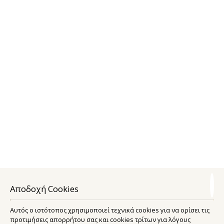
DELUXE ΔΊΚΛΙΝΟ ΔΩΜΆΤΙΟ
28 m²
2 άτομα
1 διπλό κρεβάτι
ΠΕΡΙΣΣΌΤΕΡΑ
ΚΆΝΤΕ ΚΡΆΤΗΣΗ
Αποδοχή Cookies
Αυτός ο ιστότοπος χρησιμοποιεί τεχνικά cookies για να ορίσει τις
προτιμήσεις απορρήτου σας και cookies τρίτων για λόγους