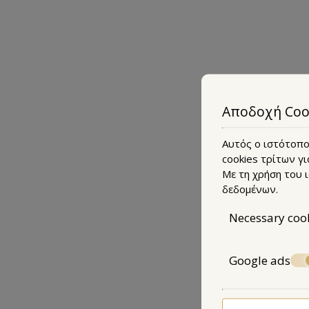
Εφόδου 
Tel.: 28
Αποδοχή Coo
Με σεβα
σας προ
Αυτός ο ιστότοπος
περιπλα
cookies τρίτων γι
Με τη χρήση του 
δεδομένων
.
Necessary coo
Google ads