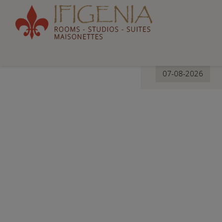
Άφιξη
Ifigeni
Omega Divers
Αλμυρίδα, Χανιά, Κρήτη