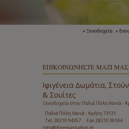
» Ξενοδοχεία
» Ενο
ΕΠΙΚΟΙΝΩΝΉΣΤΕ ΜΑΖΊ ΜΑΣ
Ιφιγένεια Δωμάτια, Στούν
& Σουίτες
Ξενοδοχείο στην Παλιά Πόλη Χανιά - 
Παλιά Πόλη Χανιά - Κρήτη 73131
Tel.
28210 94357
Fax 28210 36104
info@ifigeniastudios.gr