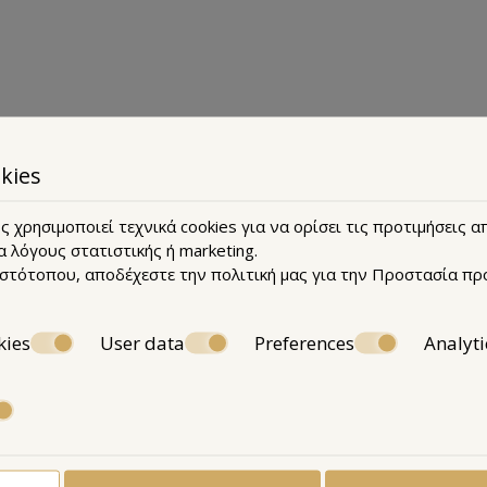
Ηράκλειο Diving Center
25, Ηράκλειο Κρήτης
10 315014 Fax: 2810 261033
kies
σμό στη θάλασσα, έχοντας τη γνώση, την εμπειρία 
σφέρουμε την εκπαίδευση στην αυτόνομη κατάδυση.
 χρησιμοποιεί τεχνικά cookies για να ορίσει τις προτιμήσεις 
νηθείτε χωρίς βαρύτητα στον υπέροχο υποβρύχιο 
α λόγους στατιστικής ή marketing.
ιστότοπου, αποδέχεστε την πολιτική μας για την
Προστασία πρ
kies
User data
Preferences
Analyti
ΕΚΔΉΛΩΣΗ ΕΝΔΙΑΦΈΡΟΝΤΟΣ