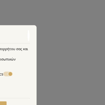
και την υποστήριξη της σύγχρονης τεχνολογίας,
 Απόκτήστε τα εφόδια που χρειάζεστε για να
απορρήτου σας και
κόσμο.
οσωπικών
cs