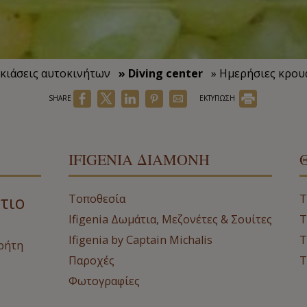
ικιάσεις αυτοκινήτων
» Diving center
» Ημερήσιες κρου
SHARE
ΕΚΤΥΠΩΣΗ
IFIGENIA ΔΙΑΜΟΝΉ
τιο
Τοποθεσία
Τ
Ifigenia Δωμάτια, Μεζονέτες & Σουίτες
T
Ifigenia by Captain Michalis
T
Κρήτη
Παροχές
T
Φωτογραφίες