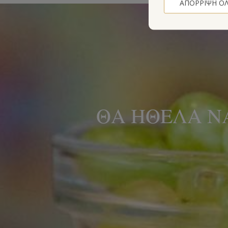
ΑΠΌΡΡΙΨΗ Ό
ΘΑ ΉΘΕΛΑ Ν