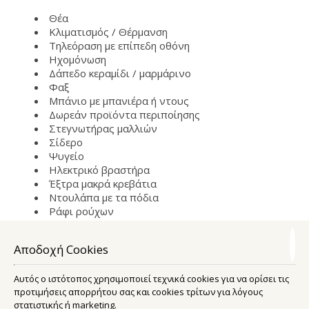
Θέα
Κλιματισμός / Θέρμανση
Τηλεόραση με επίπεδη οθόνη
Ηχομόνωση
Δάπεδο κεραμίδι / μαρμάρινο
Φαξ
Μπάνιο με μπανιέρα ή ντους
Δωρεάν προϊόντα περιποίησης
Στεγνωτήρας μαλλιών
Σίδερο
Ψυγείο
Ηλεκτρικό βραστήρα
Έξτρα μακρά κρεβάτια
Ντουλάπα με τα πόδια
Ράφι ρούχων
Υποαλλεργικό
Αποδοχή Cookies
Αυτός ο ιστότοπος χρησιμοποιεί τεχνικά cookies για να ορίσει τις
Τιμές / διανυκτέρευση / μονάδα
€
προτιμήσεις απορρήτου σας και cookies τρίτων για λόγους
στατιστικής ή marketing.