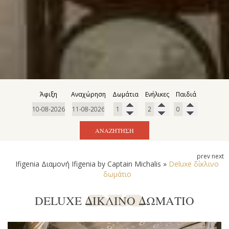
Άφιξη
Αναχώρηση
Δωμάτια
Ενήλικες
Παιδιά
ΑΝΑΖΉΤΗΣΗ
prev
next
Ifigenia Διαμονή
Ifigenia by Captain Michalis
»
Deluxe δίκλινο
δωμάτιο
DELUXE ΔΊΚΛΙΝΟ ΔΩΜΆΤΙΟ