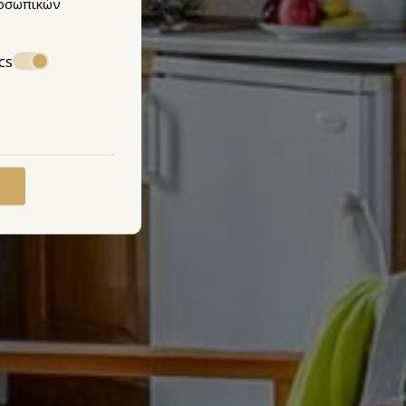
οσωπικών
cs