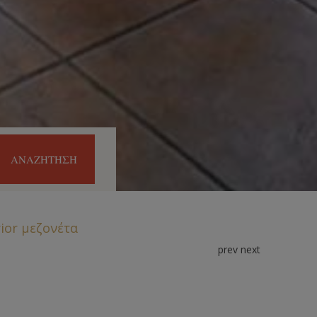
ΑΝΑΖΉΤΗΣΗ
ior μεζονέτα
prev
next