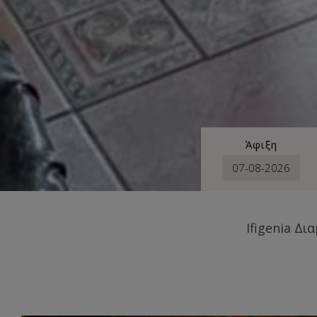
Άφιξη
Ifigenia Δι