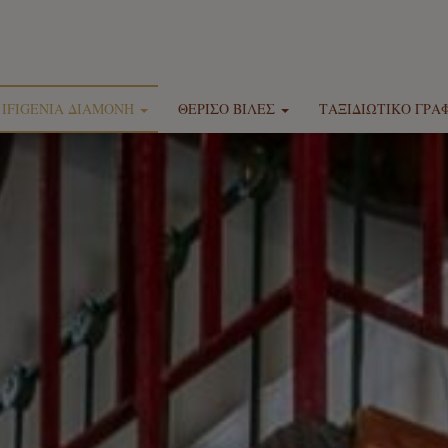
IFIGENIA ΔΙΑΜΟΝΉ
ΘΈΡΙΣΟ ΒΊΛΕΣ
ΤΑΞΙΔΙΩΤΙΚΌ ΓΡΑΦ
Τοποθεσία
Τοποθεσία
Ξενοδο
a Δωμάτια, Μεζονέτες & Σουίτες
Theriso Luxury Villa Mihalis by Ifigenia
Ενοικιάσεις 
Ifigenia by Captain Michalis
Theriso Luxury Villa Smaragdi by Ifigenia
Diving 
Παροχές
Theriso Luxury Villa Marios by Ifigenia
Ημερήσιες κ
Φωτογραφίες
Εκδρο