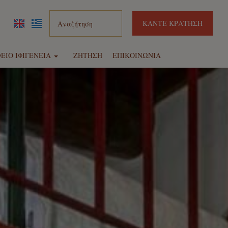
ΚΆΝΤΕ ΚΡΆΤΗΣΗ
ΕΊΟ ΙΦΙΓΈΝΕΙΑ
ΖΉΤΗΣΗ
ΕΠΙΚΟΙΝΩΝΊΑ
χεία
αυτοκινήτων
center
ρουαζιέρες
μές