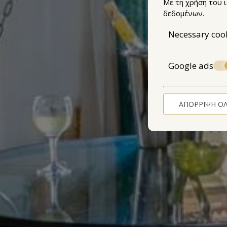
Με τη χρήση του 
δεδομένων
.
Necessary coo
Google ads
ΑΠΌΡΡΙΨΗ Ό